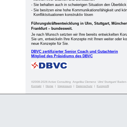
- Sie behalten auch in schwierigen Situation den Überblick
- Sie besitzen eine hohe Kommunikationsfähigkeit und kö
Konfliktsituationen konstruktiv lösen
Führungskräfteentwicklung in Ulm, Stuttgart, München
Frankfurt – bundesweit.
Je nach Wunsch setzten wir Ihre bereits entwickelten Kon
Sie um, entwickeln Ihre Konzepte mit Ihnen weiter oder ko
neue Konzepte für Sie.
DBVC zertifizierter Senior Coach und Gutachterin
Mitglied des Präsidiums des DBVC
©2008-2026 Active Consulting Angelika Clemenz Ulm/ Stuttgart/ Baden
Kontakt
|
Home
|
Impressum
|
Datenschutz
|
Kurzprofil