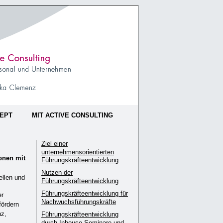
ZEPT
MIT ACTIVE CONSULTING
Ziel einer
unternehmensorientierten
onen mit
Führungskräfteentwicklung
Nutzen der
ellen und
Führungskräfteentwicklung
Führungskräfteentwicklung für
er
Nachwuchsführungskräfte
fördern
nz,
Führungskräfteentwicklung
durch Inhouse-Seminare und –