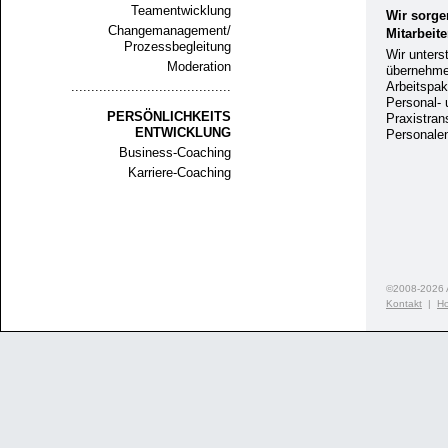
Teamentwicklung
Wir sorge
Changemanagement/
Mitarbeite
Prozessbegleitung
Wir unters
Moderation
übernehmen
........................................
Arbeitspak
Personal- 
PERSÖNLICHKEITS
Praxistrans
ENTWICKLUNG
Personalen
Business-Coaching
Karriere-Coaching
©2008-2026 A
Kontakt
|
H